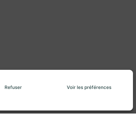
Refuser
Voir les préférences
kies
| Création internet :
Referencemoi.com