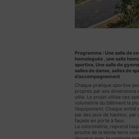
Programme : Une salle de c
homologuée , une salle hom
sportive, Une salle de gymn
salles de danse, salles de s
d’accompagnement
Chaque pratique sportive po
propres par ses dimensions e
utile. Le projet utilise ces sp
volumétrie du bâtiment la plur
l’équipement. Chaque entité es
par des jeux de hauteur, par 
façade en porte à faux.
La colorimétrie, reprend l’as
proche de la teinte terre cuit
douceur avec le contexte ess