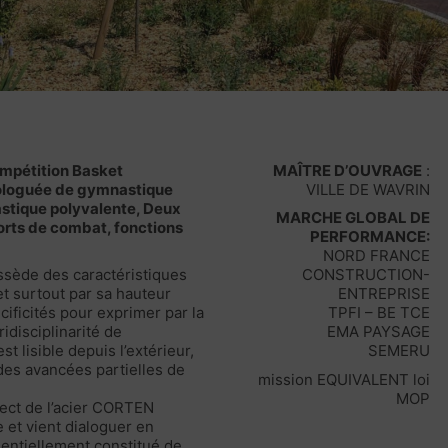
ompétition Basket
MAÎTRE D’OUVRAGE
:
ologuée de gymnastique
VILLE DE WAVRIN
astique polyvalente, Deux
MARCHE GLOBAL DE
ports de combat, fonctions
PERFORMANCE:
NORD FRANCE
ssède des caractéristiques
CONSTRUCTION-
t surtout par sa hauteur
ENTREPRISE
écificités pour exprimer par la
TPFI – BE TCE
idisciplinarité de
EMA PAYSAGE
t lisible depuis l’extérieur,
SEMERU
des avancées partielles de
mission EQUIVALENT loi
MOP
pect de l’acier CORTEN
e et vient dialoguer en
entiellement constitué de